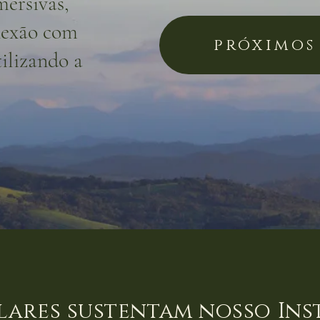
mersivas,
nexão com
próximos
ilizando a
ilares sustentam nosso Ins