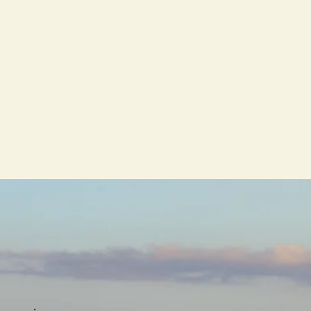
cuidado t
despe