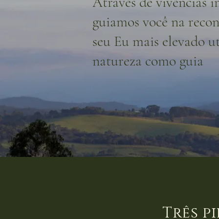
Através de vivências i
guiamos você na reco
seu Eu mais elevado ut
natureza como guia
Três p