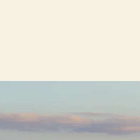
erapêutico e o
rtar espiritual