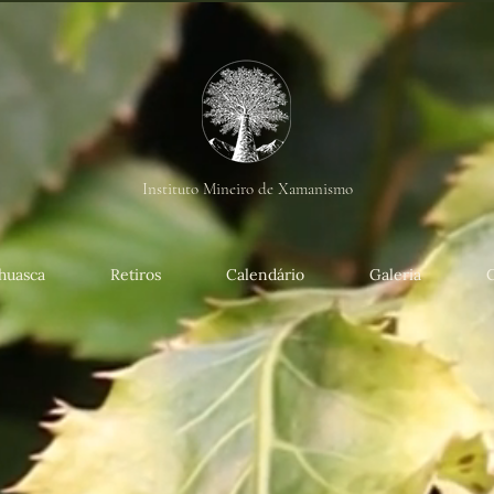
Instituto Mineiro de Xamanismo
huasca
Retiros
Calendário
Galeria
 bem-vindo ao aman