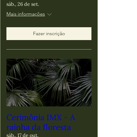
sáb., 26 de set.
Mais informações
Fazer inscrição
Cerimônia IMX - A
rainha da floresta
sáb., 17 de out.