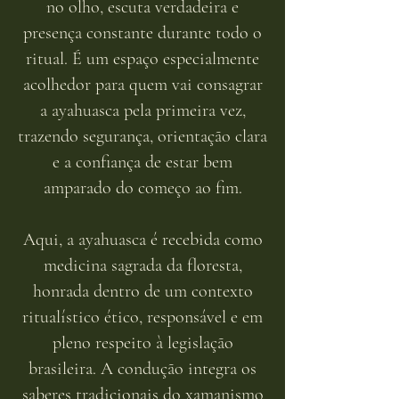
no olho, escuta verdadeira e
presença constante durante todo o
ritual. É um espaço especialmente
acolhedor para quem vai consagrar
a ayahuasca pela primeira vez,
trazendo segurança, orientação clara
e a confiança de estar bem
amparado do começo ao fim.
Aqui, a ayahuasca é recebida como
medicina sagrada da floresta,
honrada dentro de um contexto
ritualístico ético, responsável e em
pleno respeito à legislação
brasileira. A condução integra os
saberes tradicionais do xamanismo